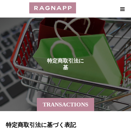
特
定
商
取
引
法
に
基
づ
く
TRANSACTIONS
特定商取引法に基づく表記