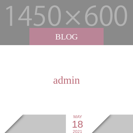
BLOG
admin
MAY
18
2021