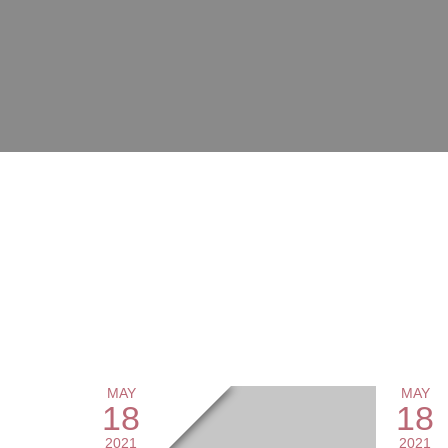
MAY
MAY
18
18
2021
2021