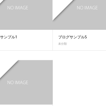
サンプル1
ブログサンプル5
未分類