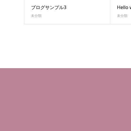
ブログサンプル3
Hello 
未分類
未分類