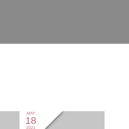
MAY
18
2021