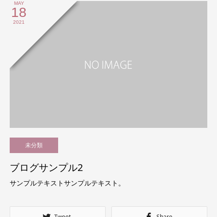
MAY
18
2021
未分類
ブログサンプル2
サンプルテキストサンプルテキスト。
Tweet
Share